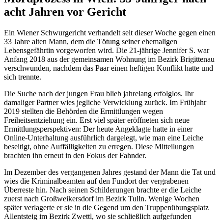
acht Jahren vor Gericht
Ein Wiener Schwurgericht verhandelt seit dieser Woche gegen einen
33 Jahre alten Mann, dem die Tötung seiner ehemaligen
Lebensgefährtin vorgeworfen wird. Die 21-jährige Jennifer S. war
Anfang 2018 aus der gemeinsamen Wohnung im Bezirk Brigittenau
verschwunden, nachdem das Paar einen heftigen Konflikt hatte und
sich trennte.
Die Suche nach der jungen Frau blieb jahrelang erfolglos. Ihr
damaliger Partner wies jegliche Verwicklung zurück. Im Frühjahr
2019 stellten die Behörden die Ermittlungen wegen
Freiheitsentziehung ein. Erst viel später eröffneten sich neue
Ermittlungsperspektiven: Der heute Angeklagte hatte in einer
Online-Unterhaltung ausführlich dargelegt, wie man eine Leiche
beseitigt, ohne Auffälligkeiten zu erregen. Diese Mitteilungen
brachten ihn erneut in den Fokus der Fahnder.
Im Dezember des vergangenen Jahres gestand der Mann die Tat und
wies die Kriminalbeamten auf den Fundort der vergrabenen
Überreste hin. Nach seinen Schilderungen brachte er die Leiche
zuerst nach Großweikersdorf im Bezirk Tulln. Wenige Wochen
später verlagerte er sie in die Gegend um den Truppenübungsplatz
Allentsteig im Bezirk Zwettl, wo sie schließlich aufgefunden