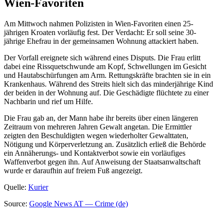
Wien-Favoriten
Am Mittwoch nahmen Polizisten in Wien-Favoriten einen 25-
jährigen Kroaten vorläufig fest. Der Verdacht: Er soll seine 30-
jährige Ehefrau in der gemeinsamen Wohnung attackiert haben.
Der Vorfall ereignete sich während eines Disputs. Die Frau erlitt
dabei eine Rissquetschwunde am Kopf, Schwellungen im Gesicht
und Hautabschürfungen am Arm. Rettungskräfte brachten sie in ein
Krankenhaus. Während des Streits hielt sich das minderjährige Kind
der beiden in der Wohnung auf. Die Geschädigte flüchtete zu einer
Nachbarin und rief um Hilfe.
Die Frau gab an, der Mann habe ihr bereits über einen längeren
Zeitraum von mehreren Jahren Gewalt angetan. Die Ermittler
zeigten den Beschuldigten wegen wiederholter Gewalttaten,
Nötigung und Körperverletzung an. Zusätzlich erließ die Behörde
ein Annäherungs- und Kontaktverbot sowie ein vorläufiges
Waffenverbot gegen ihn. Auf Anweisung der Staatsanwaltschaft
wurde er daraufhin auf freiem Fuß angezeigt.
Quelle:
Kurier
Source:
Google News AT — Crime (de)