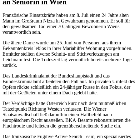
an Seniorin in Wien
Französische Einsatzkräfte haben am 8. Juli einen 24 Jahre alten
Mann im Großraum Nizza in Gewahrsam genommen. Er soll für
den gewaltsamen Tod einer 70-jährigen Bewohnerin Wiens
verantwortlich sein.
Die ältere Dame wurde am 25. Juni von Personen aus ihrem
Bekanntenkreis leblos in ihrer Mariahilfer Wohnung vorgefunden.
Ermittler stellten diverse Schnitt- und Stichverletzungen am
Leichnam fest. Die Todeszeit lag vermutlich bereits mehrere Tage
zurück.
Das Landeskriminalamt der Bundeshauptstadt und das
Bundeskriminalamt arbeiteten den Fall auf. Im privaten Umfeld des
Opfers rückte schließlich ein 24-jähriger Russe in den Fokus, der
mit der Getöteten unter einem Dach gelebt hatte.
Der Verdächtige hatte Österreich kurz nach dem mutmaßlichen
Tatzeitpunkt Richtung Westen verlassen. Die Wiener
Staatsanwaltschaft ließ daraufhin einen Haftbefehl nach
europäischem Recht ausstellen. BKA-Beamte rekonstruierten die
Fluchtroute und leiteten die grenzüberschreitende Suche ein.
Das französische Fugitive Active Search Team, ein spezialisiertes