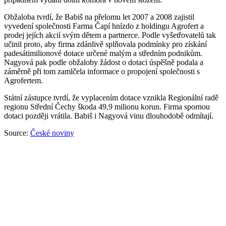
Obžaloba tvrdí, že Babiš na přelomu let 2007 a 2008 zajistil
vyvedení společnosti Farma Čapí hnízdo z holdingu Agrofert a
prodej jejích akcií svým dětem a partnerce. Podle vyšetřovatelů tak
učinil proto, aby firma zdánlivě splňovala podmínky pro získání
padesátimilionové dotace určené malým a středním podnikům.
Nagyová pak podle obžaloby žádost o dotaci úspěšně podala a
záměrně při tom zamlčela informace o propojení společnosti s
Agrofertem.
Státní zástupce tvrdí, že vyplacením dotace vznikla Regionální radě
regionu Střední Čechy škoda 49,9 milionu korun. Firma spornou
dotaci později vrátila. Babiš i Nagyová vinu dlouhodobě odmítají.
Source:
České noviny