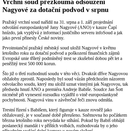
Vrchní soud přezkoumá odsouzení
Nagyové za dotační podvod v srpnu
Pražský vrchní soud nařídil na 31. srpna a 1. září projednání
odvolání europoslankyně Jany Nagyové (ANO) v kauze Čapí
hnízdo, jak vyplývá z informací justičního serveru infoSoud a jak
jako první přinesly České noviny.
Prvoinstanční pražský městský soud uložil Nagyové v květnu
letošního roku za dotační podvod a poškození finančních zájmů
Evropské unie tříletý podmíněný trest se zkušební dobou pět let a
peněžitý trest 500 000 korun.
Šlo již o třetí rozhodnutí soudu v této věci. Dvakrát dříve Nagyovou
obžaloby zprostil. Naposledy byl soud vázán předchozím názorem
odvolacího soudu, který mu uložil uznat vinnými jak Nagyovou, tak
předsedu hnutí ANO a premiéra Andreje Babiše. Soudce Jan Šott
nicméně při vynesení rozsudku vyjádřil o vině europoslankyně
pochybnosti. Nagyová vinu v závěrečné řeči znovu odmítla.
Trestní řízení s Babišem, který figuruje v kauze rovněž jako
obžalovaný, je v současné době přerušeno. Sněmovna ho počátkem
března letošního roku nevydala ke stíhání. Pokud by Babiš obhájil
poslanecký mandát i v příštích volbách, rozhodovala by o jeho
případném vydání dolní komora v novém složení.