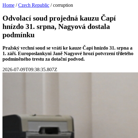
Home
/
Czech Republic
/
corruption
Odvolací soud projedná kauzu Čapí
hnízdo 31. srpna, Nagyová dostala
podmínku
Pražský vrchní soud se vrátí ke kauze Čapí hnízdo 31. srpna a
1. září. Europoslankyni Janě Nagyové hrozí potvrzení tříletého
podmíněného trestu za dotační podvod.
2026-07-09T09:38:35.807Z