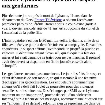
aux gendarmes
Plus de trente jours après la mort de Lyhanna, 11 ans, dans le
département du Gers,
France Télévisions
a obtenu l'accès aux
premières paroles de Jérôme Barrella sous le coup d'une garde à
vue. L'ouvrier agricole, âgé de 41 ans, est soupçonné du viol et de
l'assassinat de la petite fille.
L'interrogatoire a eu lieu le 30 mai. La veille, Lyhanna, amie de sa
fille, avait été vue pour la dernière fois en sa compagnie. Devant les
enquêteurs, le suspect affirme l'avoir conduite jusqu'à la piscine en
véhicule. Il décrit une enfant "joyeuse", qui évoquait la fête des
mères et lui avait demandé ce trajet pour ne pas marcher. Il prétend
avoir découvert sa disparition en fin de journée et se dit alors
"choqué".
Les gendarmes ne sont pas convaincus. Le jour des faits, le suspect
s'était débarrassé de son mobile, ce qui ressemble à une tentative
d'échapper à la géolocalisation. Les enquêteurs apprennent par
ailleurs qu'il a déjà fait l'objet de poursuites pour des violences
sexuelles sur des mineures. Des échanges par SMS avec Lyhanna
montrent un ton inapproprié, proche de celui d'un adolescent.
Interrogé sur la teneur de ces messages, notamment une question sur
ses "amours", il se défend : selon lui, rien de répréhensible dans de