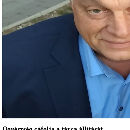
Ügyészség cáfolja a tárca állítását