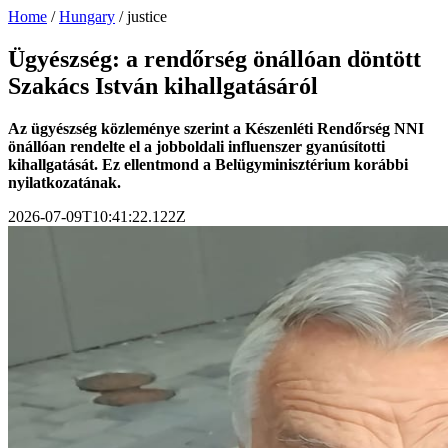
Home
/
Hungary
/
justice
Ügyészség: a rendőrség önállóan döntött
Szakács István kihallgatásáról
Az ügyészség közleménye szerint a Készenléti Rendőrség NNI
önállóan rendelte el a jobboldali influenszer gyanúsítotti
kihallgatását. Ez ellentmond a Belügyminisztérium korábbi
nyilatkozatának.
2026-07-09T10:41:22.122Z