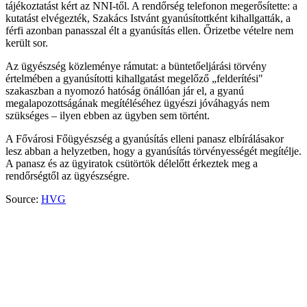
tájékoztatást kért az NNI-től. A rendőrség telefonon megerősítette: a
kutatást elvégezték, Szakács Istvánt gyanúsítottként kihallgatták, a
férfi azonban panasszal élt a gyanúsítás ellen. Őrizetbe vételre nem
került sor.
Az ügyészség közleménye rámutat: a büntetőeljárási törvény
értelmében a gyanúsítotti kihallgatást megelőző „felderítési"
szakaszban a nyomozó hatóság önállóan jár el, a gyanú
megalapozottságának megítéléséhez ügyészi jóváhagyás nem
szükséges – ilyen ebben az ügyben sem történt.
A Fővárosi Főügyészség a gyanúsítás elleni panasz elbírálásakor
lesz abban a helyzetben, hogy a gyanúsítás törvényességét megítélje.
A panasz és az ügyiratok csütörtök délelőtt érkeztek meg a
rendőrségtől az ügyészségre.
Source:
HVG