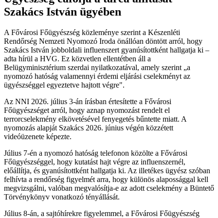
Szakács István ügyében
A Fővárosi Főügyészség közleménye szerint a Készenléti
Rendőrség Nemzeti Nyomozó Iroda önállóan döntött arról, hogy
Szakács István jobboldali influenszert gyanúsítottként hallgatja ki –
adta hírül a HVG. Ez közvetlen ellentétben áll a
Belügyminisztérium szerdai nyilatkozatával, amely szerint „a
nyomozó hatóság valamennyi érdemi eljárási cselekményt az
ügyészséggel egyeztetve hajtott végre".
Az NNI 2026. július 3-án írásban értesítette a Fővárosi
Főügyészséget arról, hogy aznap nyomozást rendelt el
terrorcselekmény elkövetésével fenyegetés bűntette miatt. A
nyomozás alapját Szakács 2026. június végén közzétett
videóüzenete képezte.
Július 7-én a nyomozó hatóság telefonon közölte a Fővárosi
Főügyészséggel, hogy kutatást hajt végre az influenszernél,
előállítja, és gyanúsítottként hallgatja ki. Az illetékes ügyész szóban
felhívta a rendőrség figyelmét arra, hogy különös alapossággal kell
megvizsgálni, valóban megvalósítja-e az adott cselekmény a Büntető
Törvénykönyv vonatkozó tényállását.
Július 8-án, a sajtóhírekre figyelemmel, a Fővárosi Főügyészség