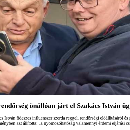
endőrség önállóan járt el Szakács István ü
István fideszes influenszer szerda reggeli rendőrségi előállításáról és 
ényben azt állította: „a nyomozóhatóság valamennyi érdemi eljárási cs