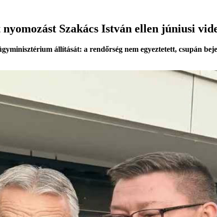
 nyomozást Szakács István ellen júniusi vid
minisztérium állítását: a rendőrség nem egyeztetett, csupán bejele