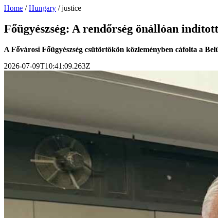
Home
/
Hungary
/
justice
Főügyészség: A rendőrség önállóan indított
A Fővárosi Főügyészség csütörtökön közleményben cáfolta a Belügy
2026-07-09T10:41:09.263Z