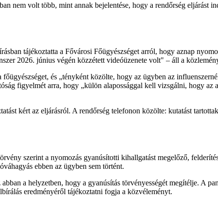
n nem volt több, mint annak bejelentése, hogy a rendőrség eljárást indí
ásban tájékoztatta a Fővárosi Főügyészséget arról, hogy aznap nyomozá
enszer 2026. június végén közzétett videóüzenete volt" – áll a közlemén
őügyészséget, és „tényként közölte, hogy az ügyben az influenszernél ku
atóság figyelmét arra, hogy „külön alapossággal kell vizsgálni, hogy az
st kért az eljárásról. A rendőrség telefonon közölte: kutatást tartottak 
törvény szerint a nyomozás gyanúsítotti kihallgatást megelőző, felderí
jóváhagyás ebben az ügyben sem történt.
 abban a helyzetben, hogy a gyanúsítás törvényességét megítélje. A pan
bírálás eredményéről tájékoztatni fogja a közvéleményt.