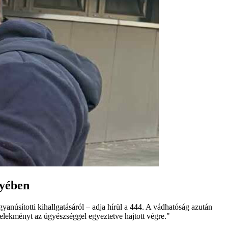
gyében
gyanúsítotti kihallgatásáról – adja hírül a 444. A vádhatóság azután
elekményt az ügyészséggel egyeztetve hajtott végre."