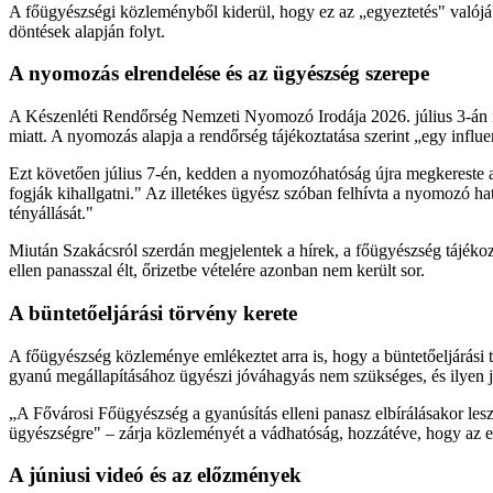
A főügyészségi közleményből kiderül, hogy ez az „egyeztetés" valójába
döntések alapján folyt.
A nyomozás elrendelése és az ügyészség szerepe
A Készenléti Rendőrség Nemzeti Nyomozó Irodája 2026. július 3-án ír
miatt. A nyomozás alapja a rendőrség tájékoztatása szerint „egy influ
Ezt követően július 7-én, kedden a nyomozóhatóság újra megkereste a f
fogják kihallgatni." Az illetékes ügyész szóban felhívta a nyomozó h
tényállását."
Miután Szakácsról szerdán megjelentek a hírek, a főügyészség tájékoztatá
ellen panasszal élt, őrizetbe vételére azonban nem került sor.
A büntetőeljárási törvény kerete
A főügyészség közleménye emlékeztet arra is, hogy a büntetőeljárási 
gyanú megállapításához ügyészi jóváhagyás nem szükséges, és ilyen 
„A Fővárosi Főügyészség a gyanúsítás elleni panasz elbírálásakor lesz
ügyészségre" – zárja közleményét a vádhatóság, hozzátéve, hogy az el
A júniusi videó és az előzmények