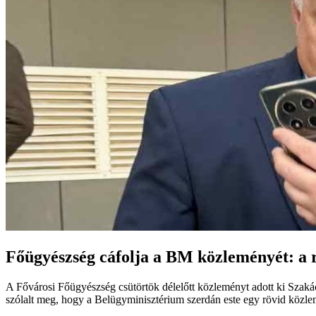
Főügyészség cáfolja a BM közleményét: a r
A Fővárosi Főügyészség csütörtök délelőtt közleményt adott ki Szakács 
szólalt meg, hogy a Belügyminisztérium szerdán este egy rövid közlem