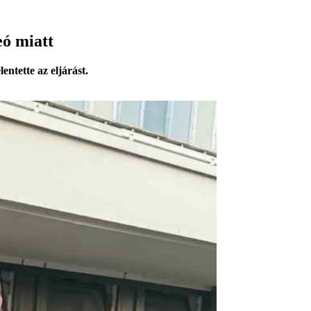
eó miatt
ntette az eljárást.