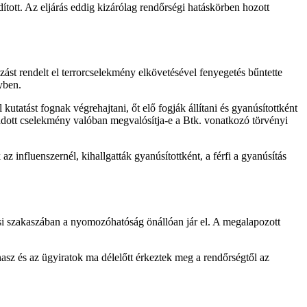
tott. Az eljárás eddig kizárólag rendőrségi hatáskörben hozott
st rendelt el terrorcselekmény elkövetésével fenyegetés bűntette
yben.
tatást fognak végrehajtani, őt elő fogják állítani és gyanúsítottként
 adott cselekmény valóban megvalósítja-e a Btk. vonatkozó törvényi
az influenszernél, kihallgatták gyanúsítottként, a férfi a gyanúsítás
tési szakaszában a nyomozóhatóság önállóan jár el. A megalapozott
asz és az ügyiratok ma délelőtt érkeztek meg a rendőrségtől az