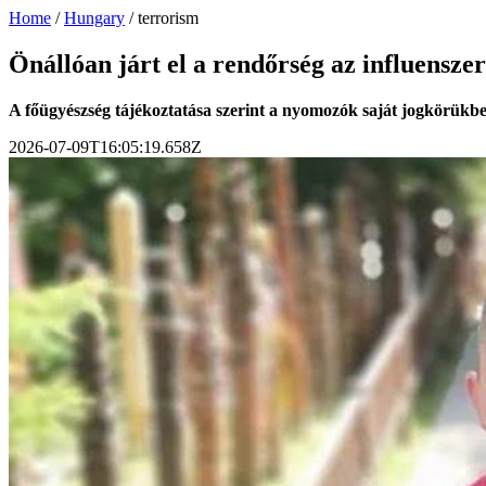
Home
/
Hungary
/
terrorism
Önállóan járt el a rendőrség az influensze
A főügyészség tájékoztatása szerint a nyomozók saját jogkörükben 
2026-07-09T16:05:19.658Z