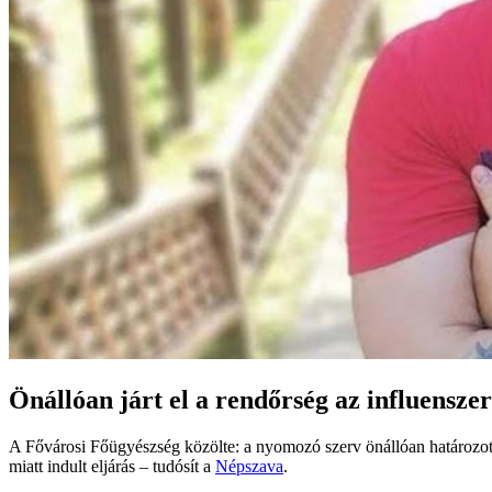
Önállóan járt el a rendőrség az influensze
A Fővárosi Főügyészség közölte: a nyomozó szerv önállóan határozott a
miatt indult eljárás – tudósít a
Népszava
.