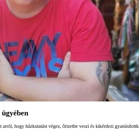
r ügyében
rról, hogy házkutatást végez, őrizetbe veszi és kikérdezi gyanúsítottké