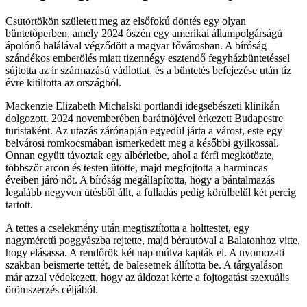
Csütörtökön született meg az elsőfokú döntés egy olyan
büntetőperben, amely 2024 őszén egy amerikai állampolgárságú
ápolónő halálával végződött a magyar fővárosban. A bíróság
szándékos emberölés miatt tizennégy esztendő fegyházbüntetéssel
sújtotta az ír származású vádlottat, és a büntetés befejezése után tíz
évre kitiltotta az országból.
Mackenzie Elizabeth Michalski portlandi idegsebészeti klinikán
dolgozott. 2024 novemberében barátnőjével érkezett Budapestre
turistaként. Az utazás zárónapján egyedül járta a várost, este egy
belvárosi romkocsmában ismerkedett meg a későbbi gyilkossal.
Onnan együtt távoztak egy albérletbe, ahol a férfi megkötözte,
többször arcon és testen ütötte, majd megfojtotta a harmincas
éveiben járó nőt. A bíróság megállapította, hogy a bántalmazás
legalább negyven ütésből állt, a fulladás pedig körülbelül két percig
tartott.
A tettes a cselekmény után megtisztította a holttestet, egy
nagyméretű poggyászba rejtette, majd bérautóval a Balatonhoz vitte,
hogy elásassa. A rendőrök két nap múlva kapták el. A nyomozati
szakban beismerte tettét, de balesetnek állította be. A tárgyaláson
már azzal védekezett, hogy az áldozat kérte a fojtogatást szexuális
örömszerzés céljából.