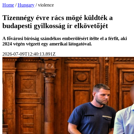
Home
/
Hungary
/
violence
Tizennégy évre rács mögé küldték a
budapesti gyilkosság ír elkövetőjét
A fővárosi bíróság szándékos emberölésért ítélte el a férfit, aki
2024 végén végzett egy amerikai látogatóval.
2026-07-09T12:40:13.891Z