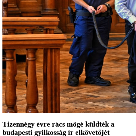
Tizennégy évre rács mögé küldték a
budapesti gyilkosság ír elkövetőjét