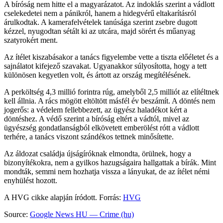
A bíróság nem hitte el a magyarázatot. Az indoklás szerint a vádlott
cselekedetei nem a pánikról, hanem a hidegvérű eltakarításról
árulkodtak. A kamerafelvételek tanúsága szerint zsebre dugott
kézzel, nyugodtan sétált ki az utcára, majd sörért és műanyag
szatyrokért ment.
Az ítélet kiszabásakor a tanács figyelembe vette a tiszta előéletet és a
sajnálatot kifejező szavakat. Ugyanakkor súlyosította, hogy a tett
különösen kegyetlen volt, és ártott az ország megítélésének.
A perköltség 4,3 millió forintra rúg, amelyből 2,5 milliót az elítéltnek
kell állnia. A rács mögött eltöltött másfél év beszámít. A döntés nem
jogerős: a védelem fellebbezett, az ügyész haladékot kért a
döntéshez. A védő szerint a bíróság eltért a vádtól, mivel az
ügyészség gondatlanságból elkövetett emberölést rótt a vádlott
terhére, a tanács viszont szándékos tettnek minősítette.
Az áldozat családja újságíróknak elmondta, örülnek, hogy a
bizonyítékokra, nem a gyilkos hazugságaira hallgattak a bírák. Mint
mondták, semmi nem hozhatja vissza a lányukat, de az ítélet némi
enyhülést hozott.
A HVG cikke alapján íródott. Forrás:
HVG
Source:
Google News HU — Crime (hu)