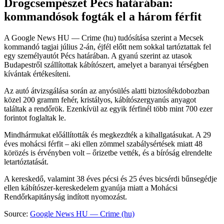
Drogcsempészet Pécs határában:
kommandósok fogták el a három férfit
A Google News HU — Crime (hu) tudósítása szerint a Mecsek
kommandó tagjai július 2-án, éjfél előtt nem sokkal tartóztattak fel
egy személyautót Pécs határában. A gyanú szerint az utasok
Budapestről szállítottak kábítószert, amelyet a baranyai térségben
kívántak értékesíteni.
Az autó átvizsgálása során az anyósülés alatti biztosítékdobozban
közel 200 gramm fehér, kristályos, kábítószergyanús anyagot
találtak a rendőrök. Ezenkívül az egyik férfinél több mint 700 ezer
forintot foglaltak le.
Mindhármukat előállították és megkezdték a kihallgatásukat. A 29
éves mohácsi férfit – aki ellen zömmel szabálysértések miatt 48
körözés is érvényben volt – őrizetbe vették, és a bíróság elrendelte
letartóztatását.
A kereskedő, valamint 38 éves pécsi és 25 éves bicsérdi bűnsegédje
ellen kábítószer-kereskedelem gyanúja miatt a Mohácsi
Rendőrkapitányság indított nyomozást.
Source:
Google News HU — Crime (hu)