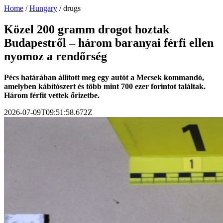
Home
/
Hungary
/
drugs
Közel 200 gramm drogot hoztak
Budapestről – három baranyai férfi ellen
nyomoz a rendőrség
Pécs határában állított meg egy autót a Mecsek kommandó,
amelyben kábítószert és több mint 700 ezer forintot találtak.
Három férfit vettek őrizetbe.
2026-07-09T09:51:58.672Z