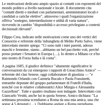
Le motivazioni dedicano ampio spazio ai contatti con esponenti del
mondo politico a livello nazionale e locale. Il documento cita
"contatti diretti o mediati con parlamentari, amministratori locali e
candidati a cariche elettive", attraverso i quali l'organizzazione
offriva "sostegno, intermediazione e utilità di varia natura",
ricevendo in cambio "disponibilità o accesso privilegiato a contesti
decisionali rilevanti".
Filippo Crea, indicato nelle motivazioni come uno dei vertici del
Consorzio e referente della 'ndrangheta di Melito Porto Salvo, viene
intercettato mentre spiega: "Ci sono tutti i miei parenti, adesso
maschi e femmine, siamo…abbiamo un bel pacchetto voti, perché
posso portare i Senatori in Europa (…). Io dentro a Milano ce n'ho
uno nostro di Forza Italia e là conta".
A pagina 1685, il giudice definisce "altamente significative le
conversazioni da cui emergono i rapporti di Gioacchino Amico" —
referente del clan Senese, oggi collaboratore di giustizia — "e
Raimondo Orlando con Carmela Bucalo e Paola Frassinetti,
entrambe deputate del gruppo parlamentare di Fratelli d'Italia,
nonché con le relative collaboratrici Alice Murgia e Alessandra
Gazzelloni". Tutte e quattro risultano non indagate. Intercettato con
Giancarlo Vestiti, anche lui in quota Senese, Amico dichiara: "La
settimana prossima scendiamo a Roma da una mia amica, una che
segue 4,5 deputati (…). Dobbiamo andare a Roma prendiamo