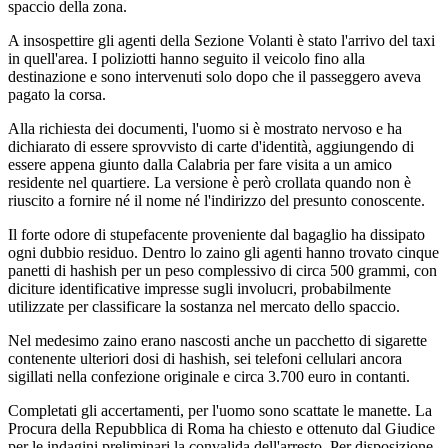
spaccio della zona.
A insospettire gli agenti della Sezione Volanti è stato l'arrivo del taxi
in quell'area. I poliziotti hanno seguito il veicolo fino alla
destinazione e sono intervenuti solo dopo che il passeggero aveva
pagato la corsa.
Alla richiesta dei documenti, l'uomo si è mostrato nervoso e ha
dichiarato di essere sprovvisto di carte d'identità, aggiungendo di
essere appena giunto dalla Calabria per fare visita a un amico
residente nel quartiere. La versione è però crollata quando non è
riuscito a fornire né il nome né l'indirizzo del presunto conoscente.
Il forte odore di stupefacente proveniente dal bagaglio ha dissipato
ogni dubbio residuo. Dentro lo zaino gli agenti hanno trovato cinque
panetti di hashish per un peso complessivo di circa 500 grammi, con
diciture identificative impresse sugli involucri, probabilmente
utilizzate per classificare la sostanza nel mercato dello spaccio.
Nel medesimo zaino erano nascosti anche un pacchetto di sigarette
contenente ulteriori dosi di hashish, sei telefoni cellulari ancora
sigillati nella confezione originale e circa 3.700 euro in contanti.
Completati gli accertamenti, per l'uomo sono scattate le manette. La
Procura della Repubblica di Roma ha chiesto e ottenuto dal Giudice
per le indagini preliminari la convalida dell'arresto. Per disposizione