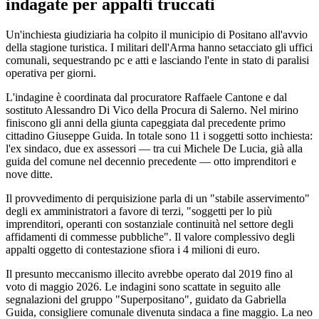
indagate per appalti truccati
Un'inchiesta giudiziaria ha colpito il municipio di Positano all'avvio
della stagione turistica. I militari dell'Arma hanno setacciato gli uffici
comunali, sequestrando pc e atti e lasciando l'ente in stato di paralisi
operativa per giorni.
L'indagine è coordinata dal procuratore Raffaele Cantone e dal
sostituto Alessandro Di Vico della Procura di Salerno. Nel mirino
finiscono gli anni della giunta capeggiata dal precedente primo
cittadino Giuseppe Guida. In totale sono 11 i soggetti sotto inchiesta:
l'ex sindaco, due ex assessori — tra cui Michele De Lucia, già alla
guida del comune nel decennio precedente — otto imprenditori e
nove ditte.
Il provvedimento di perquisizione parla di un "stabile asservimento"
degli ex amministratori a favore di terzi, "soggetti per lo più
imprenditori, operanti con sostanziale continuità nel settore degli
affidamenti di commesse pubbliche". Il valore complessivo degli
appalti oggetto di contestazione sfiora i 4 milioni di euro.
Il presunto meccanismo illecito avrebbe operato dal 2019 fino al
voto di maggio 2026. Le indagini sono scattate in seguito alle
segnalazioni del gruppo "Superpositano", guidato da Gabriella
Guida, consigliere comunale divenuta sindaca a fine maggio. La neo