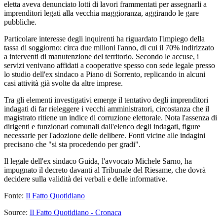
eletta aveva denunciato lotti di lavori frammentati per assegnarli a
imprenditori legati alla vecchia maggioranza, aggirando le gare
pubbliche.
Particolare interesse degli inquirenti ha riguardato l'impiego della
tassa di soggiorno: circa due milioni l'anno, di cui il 70% indirizzato
a interventi di manutenzione del territorio. Secondo le accuse, i
servizi venivano affidati a cooperative spesso con sede legale presso
lo studio dell'ex sindaco a Piano di Sorrento, replicando in alcuni
casi attività già svolte da altre imprese.
Tra gli elementi investigativi emerge il tentativo degli imprenditori
indagati di far rieleggere i vecchi amministratori, circostanza che il
magistrato ritiene un indice di corruzione elettorale. Nota l'assenza di
dirigenti e funzionari comunali dall'elenco degli indagati, figure
necessarie per l'adozione delle delibere. Fonti vicine alle indagini
precisano che "si sta procedendo per gradi".
Il legale dell'ex sindaco Guida, l'avvocato Michele Sarno, ha
impugnato il decreto davanti al Tribunale del Riesame, che dovrà
decidere sulla validità dei verbali e delle informative.
Fonte:
Il Fatto Quotidiano
Source:
Il Fatto Quotidiano - Cronaca