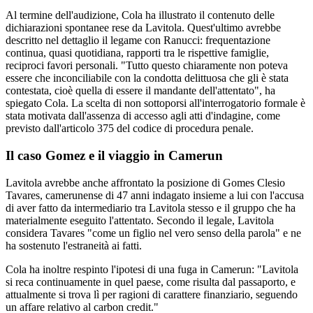
Al termine dell'audizione, Cola ha illustrato il contenuto delle
dichiarazioni spontanee rese da Lavitola. Quest'ultimo avrebbe
descritto nel dettaglio il legame con Ranucci: frequentazione
continua, quasi quotidiana, rapporti tra le rispettive famiglie,
reciproci favori personali. "Tutto questo chiaramente non poteva
essere che inconciliabile con la condotta delittuosa che gli è stata
contestata, cioè quella di essere il mandante dell'attentato", ha
spiegato Cola. La scelta di non sottoporsi all'interrogatorio formale è
stata motivata dall'assenza di accesso agli atti d'indagine, come
previsto dall'articolo 375 del codice di procedura penale.
Il caso Gomez e il viaggio in Camerun
Lavitola avrebbe anche affrontato la posizione di Gomes Clesio
Tavares, camerunense di 47 anni indagato insieme a lui con l'accusa
di aver fatto da intermediario tra Lavitola stesso e il gruppo che ha
materialmente eseguito l'attentato. Secondo il legale, Lavitola
considera Tavares "come un figlio nel vero senso della parola" e ne
ha sostenuto l'estraneità ai fatti.
Cola ha inoltre respinto l'ipotesi di una fuga in Camerun: "Lavitola
si reca continuamente in quel paese, come risulta dal passaporto, e
attualmente si trova lì per ragioni di carattere finanziario, seguendo
un affare relativo al carbon credit."