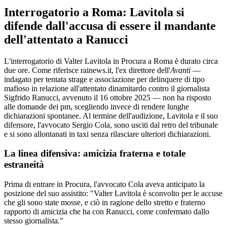
Interrogatorio a Roma: Lavitola si
difende dall'accusa di essere il mandante
dell'attentato a Ranucci
L'interrogatorio di Valter Lavitola in Procura a Roma è durato circa
due ore. Come riferisce rainews.it, l'ex direttore dell'
Avanti
—
indagato per tentata strage e associazione per delinquere di tipo
mafioso in relazione all'attentato dinamitardo contro il giornalista
Sigfrido Ranucci, avvenuto il 16 ottobre 2025 — non ha risposto
alle domande dei pm, scegliendo invece di rendere lunghe
dichiarazioni spontanee. Al termine dell'audizione, Lavitola e il suo
difensore, l'avvocato Sergio Cola, sono usciti dal retro del tribunale
e si sono allontanati in taxi senza rilasciare ulteriori dichiarazioni.
La linea difensiva: amicizia fraterna e totale
estraneità
Prima di entrare in Procura, l'avvocato Cola aveva anticipato la
posizione del suo assistito: "Valter Lavitola è sconvolto per le accuse
che gli sono state mosse, e ciò in ragione dello stretto e fraterno
rapporto di amicizia che ha con Ranucci, come confermato dallo
stesso giornalista."