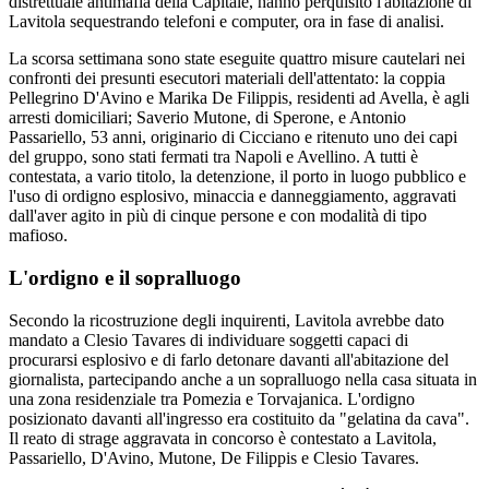
distrettuale antimafia della Capitale, hanno perquisito l'abitazione di
Lavitola sequestrando telefoni e computer, ora in fase di analisi.
La scorsa settimana sono state eseguite quattro misure cautelari nei
confronti dei presunti esecutori materiali dell'attentato: la coppia
Pellegrino D'Avino e Marika De Filippis, residenti ad Avella, è agli
arresti domiciliari; Saverio Mutone, di Sperone, e Antonio
Passariello, 53 anni, originario di Cicciano e ritenuto uno dei capi
del gruppo, sono stati fermati tra Napoli e Avellino. A tutti è
contestata, a vario titolo, la detenzione, il porto in luogo pubblico e
l'uso di ordigno esplosivo, minaccia e danneggiamento, aggravati
dall'aver agito in più di cinque persone e con modalità di tipo
mafioso.
L'ordigno e il sopralluogo
Secondo la ricostruzione degli inquirenti, Lavitola avrebbe dato
mandato a Clesio Tavares di individuare soggetti capaci di
procurarsi esplosivo e di farlo detonare davanti all'abitazione del
giornalista, partecipando anche a un sopralluogo nella casa situata in
una zona residenziale tra Pomezia e Torvajanica. L'ordigno
posizionato davanti all'ingresso era costituito da "gelatina da cava".
Il reato di strage aggravata in concorso è contestato a Lavitola,
Passariello, D'Avino, Mutone, De Filippis e Clesio Tavares.