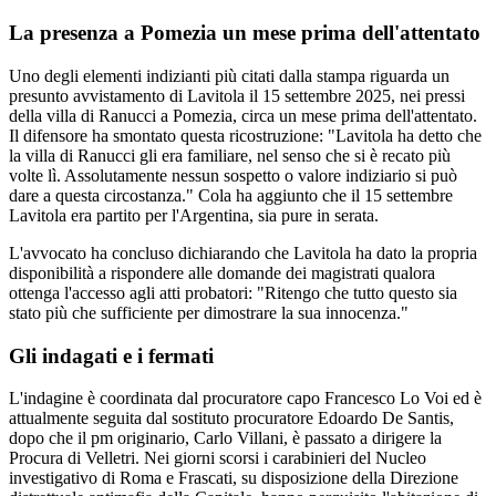
La presenza a Pomezia un mese prima dell'attentato
Uno degli elementi indizianti più citati dalla stampa riguarda un
presunto avvistamento di Lavitola il 15 settembre 2025, nei pressi
della villa di Ranucci a Pomezia, circa un mese prima dell'attentato.
Il difensore ha smontato questa ricostruzione: "Lavitola ha detto che
la villa di Ranucci gli era familiare, nel senso che si è recato più
volte lì. Assolutamente nessun sospetto o valore indiziario si può
dare a questa circostanza." Cola ha aggiunto che il 15 settembre
Lavitola era partito per l'Argentina, sia pure in serata.
L'avvocato ha concluso dichiarando che Lavitola ha dato la propria
disponibilità a rispondere alle domande dei magistrati qualora
ottenga l'accesso agli atti probatori: "Ritengo che tutto questo sia
stato più che sufficiente per dimostrare la sua innocenza."
Gli indagati e i fermati
L'indagine è coordinata dal procuratore capo Francesco Lo Voi ed è
attualmente seguita dal sostituto procuratore Edoardo De Santis,
dopo che il pm originario, Carlo Villani, è passato a dirigere la
Procura di Velletri. Nei giorni scorsi i carabinieri del Nucleo
investigativo di Roma e Frascati, su disposizione della Direzione