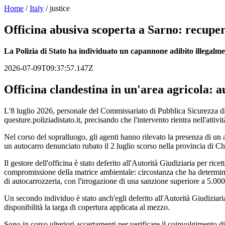
Home
/
Italy
/
justice
Officina abusiva scoperta a Sarno: recupe
La Polizia di Stato ha individuato un capannone adibito illegalme
2026-07-09T09:37:57.147Z
Officina clandestina in un'area agricola: 
L'8 luglio 2026, personale del Commissariato di Pubblica Sicurezza di S
questure.poliziadistato.it, precisando che l'intervento rientra nell'attivit
Nel corso del sopralluogo, gli agenti hanno rilevato la presenza di un
un autocarro denunciato rubato il 2 luglio scorso nella provincia di Chi
Il gestore dell'officina è stato deferito all'Autorità Giudiziaria per r
compromissione della matrice ambientale: circostanza che ha determinato 
di autocarrozzeria, con l'irrogazione di una sanzione superiore a 5.000 
Un secondo individuo è stato anch'egli deferito all'Autorità Giudiziaria
disponibilità la targa di copertura applicata al mezzo.
Sono in corso ulteriori accertamenti per verificare il coinvolgimento di 