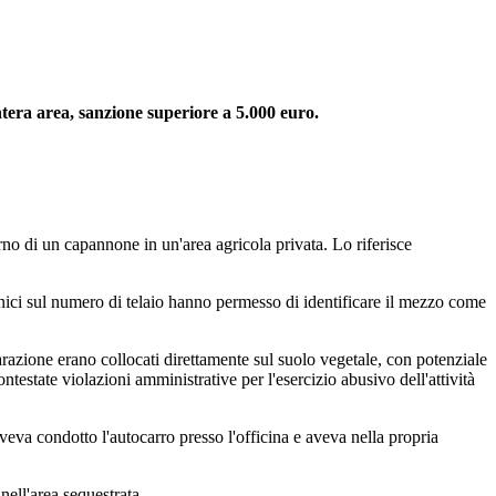
ntera area, sanzione superiore a 5.000 euro.
rno di un capannone in un'area agricola privata. Lo riferisce
cnici sul numero di telaio hanno permesso di identificare il mezzo come
parazione erano collocati direttamente sul suolo vegetale, con potenziale
testate violazioni amministrative per l'esercizio abusivo dell'attività
aveva condotto l'autocarro presso l'officina e aveva nella propria
nell'area sequestrata.