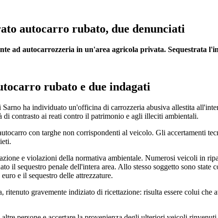
rato autocarro rubato, due denunciati
nte ad autocarrozzeria in un'area agricola privata. Sequestrata l'i
autocarro rubato e due indagati
arno ha individuato un'officina di carrozzeria abusiva allestita all'inte
à di contrasto ai reati contro il patrimonio e agli illeciti ambientali.
 autocarro con targhe non corrispondenti al veicolo. Gli accertamenti te
eti.
icettazione e violazioni della normativa ambientale. Numerosi veicoli in ri
il sequestro penale dell'intera area. Allo stesso soggetto sono state con
euro e il sequestro delle attrezzature.
, ritenuto gravemente indiziato di ricettazione: risulta essere colui che 
altre persone e accertare la provenienza degli ulteriori veicoli rinvenuti 