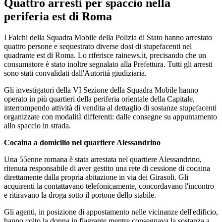
Quattro arresti per spaccio nella
periferia est di Roma
I Falchi della Squadra Mobile della Polizia di Stato hanno arrestato
quattro persone e sequestrato diverse dosi di stupefacenti nel
quadrante est di Roma. Lo riferisce rainews.it, precisando che un
consumatore è stato inoltre segnalato alla Prefettura. Tutti gli arresti
sono stati convalidati dall'Autorità giudiziaria.
Gli investigatori della VI Sezione della Squadra Mobile hanno
operato in più quartieri della periferia orientale della Capitale,
interrompendo attività di vendita al dettaglio di sostanze stupefacenti
organizzate con modalità differenti: dalle consegne su appuntamento
allo spaccio in strada.
Cocaina a domicilio nel quartiere Alessandrino
Una 55enne romana è stata arrestata nel quartiere Alessandrino,
ritenuta responsabile di aver gestito una rete di cessione di cocaina
direttamente dalla propria abitazione in via dei Girasoli. Gli
acquirenti la contattavano telefonicamente, concordavano l'incontro
e ritiravano la droga sotto il portone dello stabile.
Gli agenti, in posizione di appostamento nelle vicinanze dell'edificio,
hanno colto la donna in flagrante mentre consegnava la sostanza a