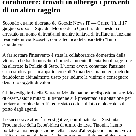
carabiniere: trovati in albergo i proventi
di un altro raggiro
Secondo quanto riportato da Google News IT — Crime (it), il 17
giugno scorso la Squadra Mobile della Questura di Trieste ha
arrestato un uomo di trent'anni mentre tentava di truffare un'anziana
residente in via Rossetti, con la tecnica del cosiddetto "finto
carabiniere".
A far scattare l'intervento è stata la collaboratrice domestica della
vittima, che ha riconosciuto immediatamente il tentativo di raggiro e
ha allertato la Polizia di Stato. L'uomo aveva contattato l'anziana
spacciandosi per un appartenente all'Arma dei Carabinieri, metodo
fraudolento abitualmente usato per indurre le vittime a consegnare
denaro o oggetti di valore.
Gli investigatori della Squadra Mobile hanno predisposto un servizio
di osservazione mirato. Il trentenne si è presentato all'abitazione per
portare a termine la truffa ed è stato colto sul fatto e bloccato sul
posto dagli agenti.
Le successive attività investigative, coordinate dalla Sostituta
Procuratrice della Repubblica di turno, dott.ssa Tinonin, hanno
portato a una perquisizione nella stanza d'albergo che l'uomo aveva
affittato per pochi giorni. All'interno sono stati rinvenuti denaro e