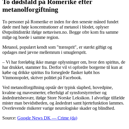
To dødsfald på Romerike efter
metanolforgiftning
To personer på Romerike er inden for den seneste måned fundet
døde med høje koncentrationer af metanol i blodet, oplyser
Østpolitidistrikt ifølge nettavisen.no. Begge ofre kom fra samme
miljø og boede i samme region.
Metanol, populært kendt som "trænsprit", er stærkt giftigt og
opdages med jævne mellemrum i smuglersprit.
– Vi har foreløbig ikke mange oplysninger om, hvor den spiritus, de
har drukket, stammer fra. Derfor vil vi opfordre borgerne til kun at
købe og drikke spiritus fra forseglede flasker købt hos
Vinmonopolet, skriver politiet på Facebook.
Ved metanolforgiftning opstår der typisk slaphed, hovedpine,
kvalme og mavesmerter, efterfulgt af synsforstyrrrelser og
åndedrætsbesvær, ifølge Store Norske Leksikon. I alvorlige tilfælde
mister man bevidstheden, og åndedræt samt hjertefunktion lammes.
Overlevende risikerer varige neurologiske skader og blindhed.
Source:
Google News DK — Crime (da)