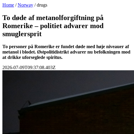
Home
/
Norway
/
drugs
To døde af metanolforgiftning på
Romerike – politiet advarer mod
smuglersprit
To personer på Romerike er fundet døde med høje niveauer af
metanol i blodet. Østpolitidistrikt advarer nu befolkningen mod
at drikke uforseglede spiritus.
2026-07-09T09:37:08.403Z