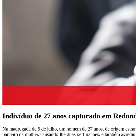
Indivíduo de 27 anos capturado em Redondo
Na madrugada de 5 de julho, um homem de 27 anos, de origem estran
parceiro da mulher, causando-lhe duas perfurações, e também agrediu 