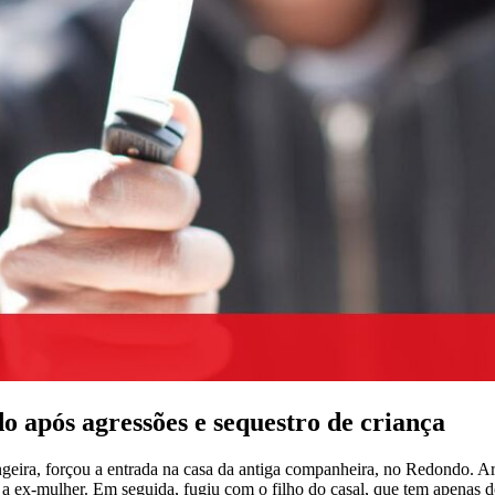
 após agressões e sequestro de criança
geira, forçou a entrada na casa da antiga companheira, no Redondo.
a ex-mulher. Em seguida, fugiu com o filho do casal, que tem apenas d