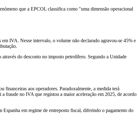
m fenómeno que a EPCOL classifica como "uma dimensão operacional
es em IVA. Nesse intervalo, o volume não declarado agravou-se 45% e
ibutação.
o através do desconto no imposto petrolífero. Segundo a Unidade
/ou financeiras aos operadores. Paradoxalmente, a medida terá
oi a fraude no IVA que registou a maior aceleração em 2025, de acordo
m Espanha em regime de entreposto fiscal, diferindo o pagamento do