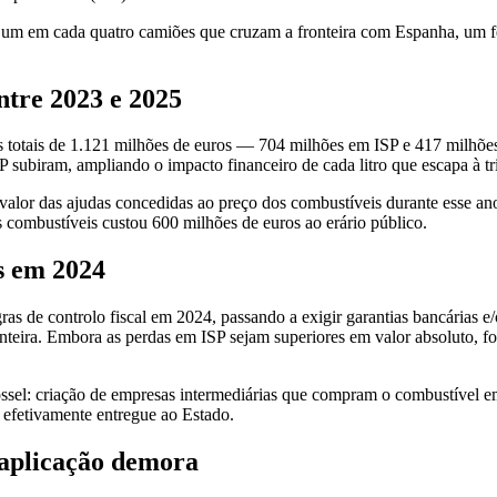
or um em cada quatro camiões que cruzam a fronteira com Espanha, u
tre 2023 e 2025
s totais de 1.121 milhões de euros — 704 milhões em ISP e 417 milhõ
P subiram, ampliando o impacto financeiro de cada litro que escapa à tr
alor das ajudas concedidas ao preço dos combustíveis durante esse an
combustíveis custou 600 milhões de euros ao erário público.
s em 2024
as de controlo fiscal em 2024, passando a exigir garantias bancárias e
onteira. Embora as perdas em ISP sejam superiores em valor absoluto, f
ossel: criação de empresas intermediárias que compram o combustível e
 efetivamente entregue ao Estado.
 aplicação demora