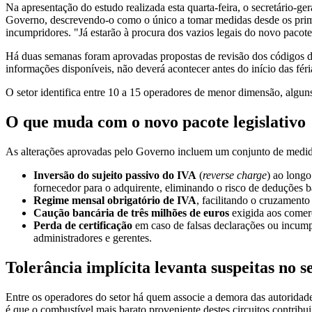
Na apresentação do estudo realizada esta quarta-feira, o secretário
Governo, descrevendo-o como o único a tomar medidas desde os primei
incumpridores. "Já estarão à procura dos vazios legais do novo pacote 
Há duas semanas foram aprovadas propostas de revisão dos códigos do
informações disponíveis, não deverá acontecer antes do início das fér
O setor identifica entre 10 a 15 operadores de menor dimensão, algu
O que muda com o novo pacote legislativo
As alterações aprovadas pelo Governo incluem um conjunto de medidas
Inversão do sujeito passivo do IVA
(
reverse charge
) ao longo
fornecedor para o adquirente, eliminando o risco de deduções 
Regime mensal obrigatório de IVA
, facilitando o cruzament
Caução bancária de três milhões de euros
exigida aos comerc
Perda de certificação
em caso de falsas declarações ou incumpr
administradores e gerentes.
Tolerância implícita levanta suspeitas no s
Entre os operadores do setor há quem associe a demora das autorida
é que o combustível mais barato proveniente destes circuitos contribu