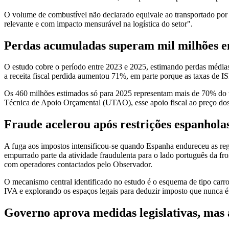
O volume de combustível não declarado equivale ao transportado p
relevante e com impacto mensurável na logística do setor".
Perdas acumuladas superam mil milhões en
O estudo cobre o período entre 2023 e 2025, estimando perdas média
a receita fiscal perdida aumentou 71%, em parte porque as taxas de IS
Os 460 milhões estimados só para 2025 representam mais de 70% do v
Técnica de Apoio Orçamental (UTAO), esse apoio fiscal ao preço dos 
Fraude acelerou após restrições espanhola
A fuga aos impostos intensificou-se quando Espanha endureceu as regr
empurrado parte da atividade fraudulenta para o lado português da fr
com operadores contactados pelo Observador.
O mecanismo central identificado no estudo é o esquema de tipo carr
IVA e explorando os espaços legais para deduzir imposto que nunca é
Governo aprova medidas legislativas, mas