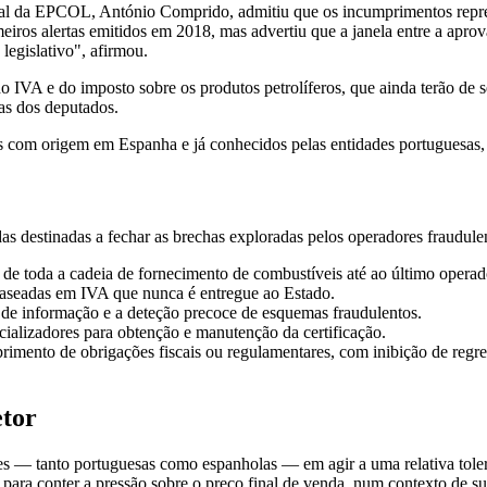
-geral da EPCOL, António Comprido, admitiu que os incumprimentos rep
ros alertas emitidos em 2018, mas advertiu que a janela entre a aprov
legislativo", afirmou.
 IVA e do imposto sobre os produtos petrolíferos, que ainda terão de 
ias dos deputados.
ns com origem em Espanha e já conhecidos pelas entidades portuguesas,
 destinadas a fechar as brechas exploradas pelos operadores fraudule
 de toda a cadeia de fornecimento de combustíveis até ao último opera
baseadas em IVA que nunca é entregue ao Estado.
o de informação e a deteção precoce de esquemas fraudulentos.
ializadores para obtenção e manutenção da certificação.
imento de obrigações fiscais ou regulamentares, com inibição de regre
etor
des — tanto portuguesas como espanholas — em agir a uma relativa tol
i para conter a pressão sobre o preço final de venda, num contexto de 