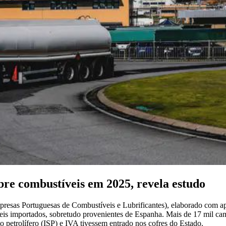
re combustíveis em 2025, revela estudo
 Portuguesas de Combustíveis e Lubrificantes), elaborado com apoio 
eis importados, sobretudo provenientes de Espanha. Mais de 17 mil cam
o petrolífero (ISP) e IVA tivessem entrado nos cofres do Estado.