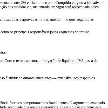
resentam entre 2% e 4% do mercado. Comprido elogiou a iniciativa do
ação das medidas e a sua entrada em vigor será aproveitada pelos
ser discutidas e aprovadas no Parlamento — o que, segundo as
 como os principais responsáveis pelos esquemas de fraude.
ntos:
dor. Com este mecanismo, a obrigação de liquidar o IVA passa do
sso à atividade durante cinco anos — extensível aos respetivos
erância face aos comportamentos fraudulentos. O argumento avançado
subida acentuada dos preços energéticos. O estudo não confirma esta