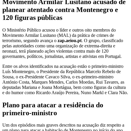
Movimento Armilar Lusitano acusado de
planear atentado contra Montenegro e
120 figuras públicas
O Ministério Público acusou o líder e outros oito membros do
Movimento Armilar Lusitano (MAL) da prática de crimes de
terrorismo, segundo avança o
zap.aeiou.pt
. O grupo, classificado
pelas autoridades como uma organização de extrema-direita e
neonazi, terá planeado ações violentas contra mais de 120
governantes, políticos, jornalistas, artistas e ativistas em Portugal.
Entre os alvos identificados na acusação estão o primeiro-ministro
Luís Montenegro, o Presidente da República Marcelo Rebelo de
Sousa, o ex-Presidente Cavaco Silva, o ex-primeiro-ministro
António Costa, Marques Mendes, Carlos Moedas, Rui Tavares, as
deputadas Mariana e Joana Mortágua, bem como figuras da cultura
e do humor como Ricardo Araújo Pereira, Nuno Markl e Clara Não.
Plano para atacar a residência do
primeiro-ministro
Um dos episódios mais graves descritos na acusação diz respeito a
um plano para atacar a habitação de Montenegro no início do ano