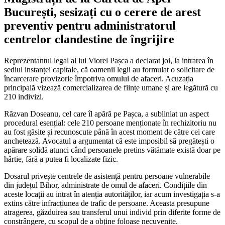
București, sesizați cu o cerere de arest
preventiv pentru administratorul
centrelor clandestine de îngrijire
Reprezentantul legal al lui Viorel Pașca a declarat joi, la intrarea în
sediul instanței capitale, că oamenii legii au formulat o solicitare de
încarcerare provizorie împotriva omului de afaceri. Acuzația
principală vizează comercializarea de ființe umane și are legătură cu
210 indivizi.
Răzvan Doseanu, cel care îl apără pe Pașca, a subliniat un aspect
procedural esențial: cele 210 persoane menționate în rechizitoriu nu
au fost găsite și recunoscute până în acest moment de către cei care
anchetează. Avocatul a argumentat că este imposibil să pregătești o
apărare solidă atunci când persoanele pretins vătămate există doar pe
hârtie, fără a putea fi localizate fizic.
Dosarul privește centrele de asistență pentru persoane vulnerabile
din județul Bihor, administrate de omul de afaceri. Condițiile din
aceste locații au intrat în atenția autorităților, iar acum investigația s-a
extins către infracțiunea de trafic de persoane. Aceasta presupune
atragerea, găzduirea sau transferul unui individ prin diferite forme de
constrângere, cu scopul de a obține foloase necuvenite.