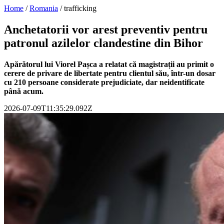
Home
/
Romania
/
trafficking
Anchetatorii vor arest preventiv pentru
patronul azilelor clandestine din Bihor
Apărătorul lui Viorel Pașca a relatat că magistrații au primit o
cerere de privare de libertate pentru clientul său, într-un dosar
cu 210 persoane considerate prejudiciate, dar neidentificate
până acum.
2026-07-09T11:35:29.092Z