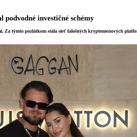
al podvodné investičné schémy
 Za týmto pozlátkom stála sieť falošných kryptomenových platforie