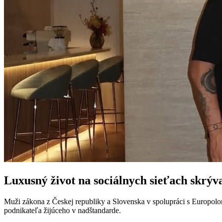
Luxusný život na sociálnych sieťach skrýv
Muži zákona z Českej republiky a Slovenska v spolupráci s Europolom 
podnikateľa žijúceho v nadštandarde.