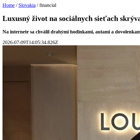
Home
/
Slovakia
/
financial
Luxusný život na sociálnych sieťach skrýv
Na internete sa chválil drahými hodinkami, autami a dovolenkami.
2026-07-09T14:05:34.826Z