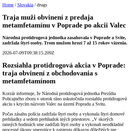
Home
/
Slovakia
/
drugs
Traja muži obvinení z predaja
metamfetamínu v Poprade po akcii Valec
Národná protidrogová jednotka zasahovala v Poprade a Svite,
zadržala štyri osoby. Trom mužom hrozí 7 až 15 rokov väzenia.
2026-07-09T09:38:15.209Z
Rozsiahla protidrogová akcia v Poprade:
traja obvinení z obchodovania s
metamfetamínom
Korzár informuje, že Národná protidrogová jednotka Prezídia
Policajného zboru v utorok ráno uskutočnila rozsiahlu protidrogovú
akciu s krycím názvom Valec na území Popradu a Svitu.
Počas zásahu polícia zadržala štyri osoby a vykonala štyri domové
prehliadky a sedem prehliadok iných priestorov. „V skorých
ranných hodinách sme zadržali štyri osoby a vykonali neodkladné
procesné úkony smerujúce k zaisteniu dôkazov dôležitých pre