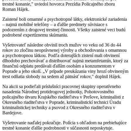
trestné konanie," uviedol hovorca Prezídia Policajného zboru
Roman Hájek.
Zaistené boli omamné a psychotropné látky, elektronické zariadenia
– najmä mobilné telefóny – a ďalšie predmety súvisiace s
podozrením z drogovej trestnej činnosti. Všetky zaistené veci budú
podrobené expertíznemu skúmaniu.
Vyšetrovateľ následne obvinil troch mužov vo veku od 36 do 44
rokov zo zločinu neoprávnenej výroby a obchodovania s omamnou
a psychotropnou látkou. Podľa doterajších zistení mali obvinení
dlhodobo prechovávať a distribuovať najmä metamfetamín, ktorý za
finančnú odplatu predávali ďalším osobám a konzumentom v
Poprade a jeho okolí. „V prípade preukázania viny hrozí obvineným
trest odňatia slobody na sedem až pätnásť rokov," doplnil Hájek.
Na akcii sa podieľali príslušníci pracovnej skupiny operatívneho
nasadenia Národnej protidrogovej jednotky, Pohotovostného
policajného útvaru Krajského riaditeľstva v Prešove, kriminalisti z
Okresného riaditeľstva v Poprade, kriminalistickí technici Úradu
kriminalistickej techniky a psovod z Okresného riaditeľstva v
Bardejove.
Vyšetrovanie naďalej pokračuje. Polícia s ohľadom na prebiehajúce
trestné konanie ďalšie podrobnosti v súčasnosti neposkytuje.