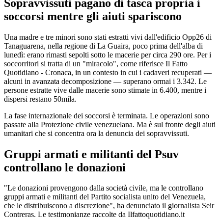
Sopravvissuti pagano di tasca propria i
soccorsi mentre gli aiuti spariscono
Una madre e tre minori sono stati estratti vivi dall'edificio Opp26 di
Tanaguarena, nella regione di La Guaira, poco prima dell'alba di
lunedì: erano rimasti sepolti sotto le macerie per circa 290 ore. Per i
soccorritori si tratta di un "miracolo", come riferisce Il Fatto
Quotidiano - Cronaca, in un contesto in cui i cadaveri recuperati —
alcuni in avanzata decomposizione — superano ormai i 3.342. Le
persone estratte vive dalle macerie sono stimate in 6.400, mentre i
dispersi restano 50mila.
La fase internazionale dei soccorsi è terminata. Le operazioni sono
passate alla Protezione civile venezuelana. Ma è sul fronte degli aiuti
umanitari che si concentra ora la denuncia dei sopravvissuti.
Gruppi armati e militanti del Psuv
controllano le donazioni
"Le donazioni provengono dalla società civile, ma le controllano
gruppi armati e militanti del Partito socialista unito del Venezuela,
che le distribuiscono a discrezione", ha denunciato il giornalista Seir
Contreras. Le testimonianze raccolte da Ilfattoquotidiano.it