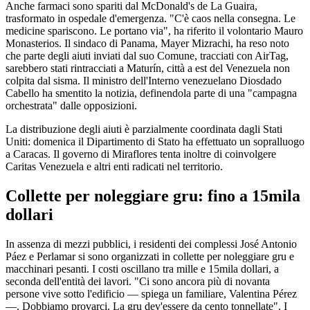
Anche farmaci sono spariti dal McDonald's de La Guaira,
trasformato in ospedale d'emergenza. "C'è caos nella consegna. Le
medicine spariscono. Le portano via", ha riferito il volontario Mauro
Monasterios. Il sindaco di Panama, Mayer Mizrachi, ha reso noto
che parte degli aiuti inviati dal suo Comune, tracciati con AirTag,
sarebbero stati rintracciati a Maturín, città a est del Venezuela non
colpita dal sisma. Il ministro dell'Interno venezuelano Diosdado
Cabello ha smentito la notizia, definendola parte di una "campagna
orchestrata" dalle opposizioni.
La distribuzione degli aiuti è parzialmente coordinata dagli Stati
Uniti: domenica il Dipartimento di Stato ha effettuato un sopralluogo
a Caracas. Il governo di Miraflores tenta inoltre di coinvolgere
Caritas Venezuela e altri enti radicati nel territorio.
Collette per noleggiare gru: fino a 15mila
dollari
In assenza di mezzi pubblici, i residenti dei complessi José Antonio
Páez e Perlamar si sono organizzati in collette per noleggiare gru e
macchinari pesanti. I costi oscillano tra mille e 15mila dollari, a
seconda dell'entità dei lavori. "Ci sono ancora più di novanta
persone vive sotto l'edificio — spiega un familiare, Valentina Pérez
—. Dobbiamo provarci. La gru dev'essere da cento tonnellate". I