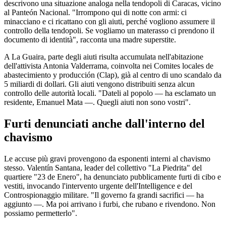
descrivono una situazione analoga nella tendopoli di Caracas, vicino
al Panteón Nacional. "Irrompono qui di notte con armi: ci
minacciano e ci ricattano con gli aiuti, perché vogliono assumere il
controllo della tendopoli. Se vogliamo un materasso ci prendono il
documento di identità", racconta una madre superstite.
A La Guaira, parte degli aiuti risulta accumulata nell'abitazione
dell'attivista Antonia Valderrama, coinvolta nei Comites locales de
abastecimiento y producción (Clap), già al centro di uno scandalo da
5 miliardi di dollari. Gli aiuti vengono distribuiti senza alcun
controllo delle autorità locali. "Dateli al popolo — ha esclamato un
residente, Emanuel Mata —. Quegli aiuti non sono vostri".
Furti denunciati anche dall'interno del
chavismo
Le accuse più gravi provengono da esponenti interni al chavismo
stesso. Valentín Santana, leader del collettivo "La Piedrita" del
quartiere "23 de Enero", ha denunciato pubblicamente furti di cibo e
vestiti, invocando l'intervento urgente dell'Intelligence e del
Controspionaggio militare. "Il governo fa grandi sacrifici — ha
aggiunto —. Ma poi arrivano i furbi, che rubano e rivendono. Non
possiamo permetterlo".