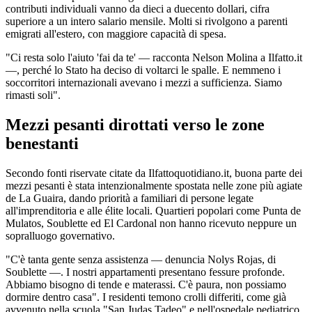
contributi individuali vanno da dieci a duecento dollari, cifra
superiore a un intero salario mensile. Molti si rivolgono a parenti
emigrati all'estero, con maggiore capacità di spesa.
"Ci resta solo l'aiuto 'fai da te' — racconta Nelson Molina a Ilfatto.it
—, perché lo Stato ha deciso di voltarci le spalle. E nemmeno i
soccorritori internazionali avevano i mezzi a sufficienza. Siamo
rimasti soli".
Mezzi pesanti dirottati verso le zone
benestanti
Secondo fonti riservate citate da Ilfattoquotidiano.it, buona parte dei
mezzi pesanti è stata intenzionalmente spostata nelle zone più agiate
de La Guaira, dando priorità a familiari di persone legate
all'imprenditoria e alle élite locali. Quartieri popolari come Punta de
Mulatos, Soublette ed El Cardonal non hanno ricevuto neppure un
sopralluogo governativo.
"C'è tanta gente senza assistenza — denuncia Nolys Rojas, di
Soublette —. I nostri appartamenti presentano fessure profonde.
Abbiamo bisogno di tende e materassi. C'è paura, non possiamo
dormire dentro casa". I residenti temono crolli differiti, come già
avvenuto nella scuola "San Judas Tadeo" e nell'ospedale pediatrico