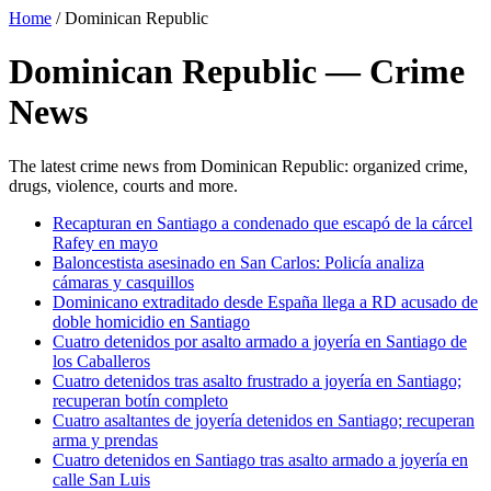
Home
/
Dominican Republic
Dominican Republic — Crime
News
The latest crime news from Dominican Republic: organized crime,
drugs, violence, courts and more.
Recapturan en Santiago a condenado que escapó de la cárcel
Rafey en mayo
Baloncestista asesinado en San Carlos: Policía analiza
cámaras y casquillos
Dominicano extraditado desde España llega a RD acusado de
doble homicidio en Santiago
Cuatro detenidos por asalto armado a joyería en Santiago de
los Caballeros
Cuatro detenidos tras asalto frustrado a joyería en Santiago;
recuperan botín completo
Cuatro asaltantes de joyería detenidos en Santiago; recuperan
arma y prendas
Cuatro detenidos en Santiago tras asalto armado a joyería en
calle San Luis