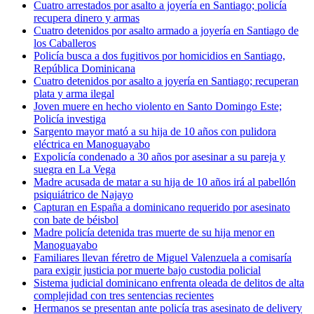
Cuatro arrestados por asalto a joyería en Santiago; policía
recupera dinero y armas
Cuatro detenidos por asalto armado a joyería en Santiago de
los Caballeros
Policía busca a dos fugitivos por homicidios en Santiago,
República Dominicana
Cuatro detenidos por asalto a joyería en Santiago; recuperan
plata y arma ilegal
Joven muere en hecho violento en Santo Domingo Este;
Policía investiga
Sargento mayor mató a su hija de 10 años con pulidora
eléctrica en Manoguayabo
Expolicía condenado a 30 años por asesinar a su pareja y
suegra en La Vega
Madre acusada de matar a su hija de 10 años irá al pabellón
psiquiátrico de Najayo
Capturan en España a dominicano requerido por asesinato
con bate de béisbol
Madre policía detenida tras muerte de su hija menor en
Manoguayabo
Familiares llevan féretro de Miguel Valenzuela a comisaría
para exigir justicia por muerte bajo custodia policial
Sistema judicial dominicano enfrenta oleada de delitos de alta
complejidad con tres sentencias recientes
Hermanos se presentan ante policía tras asesinato de delivery