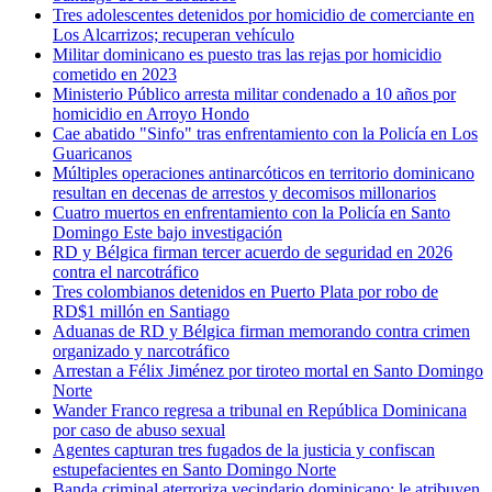
Tres adolescentes detenidos por homicidio de comerciante en
Los Alcarrizos; recuperan vehículo
Militar dominicano es puesto tras las rejas por homicidio
cometido en 2023
Ministerio Público arresta militar condenado a 10 años por
homicidio en Arroyo Hondo
Cae abatido "Sinfo" tras enfrentamiento con la Policía en Los
Guaricanos
Múltiples operaciones antinarcóticos en territorio dominicano
resultan en decenas de arrestos y decomisos millonarios
Cuatro muertos en enfrentamiento con la Policía en Santo
Domingo Este bajo investigación
RD y Bélgica firman tercer acuerdo de seguridad en 2026
contra el narcotráfico
Tres colombianos detenidos en Puerto Plata por robo de
RD$1 millón en Santiago
Aduanas de RD y Bélgica firman memorando contra crimen
organizado y narcotráfico
Arrestan a Félix Jiménez por tiroteo mortal en Santo Domingo
Norte
Wander Franco regresa a tribunal en República Dominicana
por caso de abuso sexual
Agentes capturan tres fugados de la justicia y confiscan
estupefacientes en Santo Domingo Norte
Banda criminal aterroriza vecindario dominicano; le atribuyen