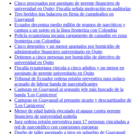
Cinco procesados por asesinato de gerente financiero de
universidad en Quito; Fiscalía señala motivación en auditorías
Tres heridos tras balacera en fiesta de cumpleaños en
Guayaquil
Ecuador decomisa medio millón de gramos de narcóticos y
captura a un sujeto en la línea fronteriza con Colombia
Policía ecuatoriana incauta cargamento de cannabis en zona
fronteriza con Colombia
Cinco detenidos y un menor apartados por homicidio de
administrador financiero universitario en Quito
Detienen a cinco personas por homicidio de directivo de
universidad en Quito
Fiscalía ecuatoriana vincula a cinco adultos y un menor en
asesinato de gerente universitario en Quito
Tribunal de Ecuador ordena prisión preventiva para polaco
acusado de liderar banda de narcotraficantes
Capturan en Guayaquil al segundo jefe más buscado de la
banda 'Los Carniceros'
Capturan en Guayaquil al presunto sicario y descuartizador de
'Los Carniceros'
Menor de edad habría ejecutado el ataque contra gerente
financiero de universidad quiteña
Juez ordena prisión preventiva para 17 personas vinculadas a
red de narcotráfico con conexiones europeas
Dueño de taller asesinado a tiros en suburbio de Guayaquil