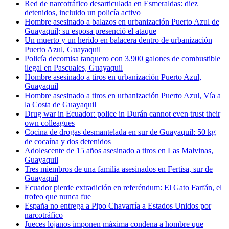
Red de narcotráfico desarticulada en Esmeraldas: diez
detenidos, incluido un policía activo
Hombre asesinado a balazos en urbanización Puerto Azul de
Guayaquil; su esposa presenció el ataque
Un muerto y un herido en balacera dentro de urbanización
Puerto Azul, Guayaquil
Policía decomisa tanquero con 3.900 galones de combustible
ilegal en Pascuales, Guayaquil
Hombre asesinado a tiros en urbanización Puerto Azul,
Guayaquil
Hombre asesinado a tiros en urbanización Puerto Azul, Vía a
la Costa de Guayaquil
Drug war in Ecuador: police in Durán cannot even trust their
own colleagues
Cocina de drogas desmantelada en sur de Guayaquil: 50 kg
de cocaína y dos detenidos
Adolescente de 15 años asesinado a tiros en Las Malvinas,
Guayaquil
Tres miembros de una familia asesinados en Fertisa, sur de
Guayaquil
Ecuador pierde extradición en referéndum: El Gato Farfán, el
trofeo que nunca fue
España no entrega a Pipo Chavarría a Estados Unidos por
narcotráfico
Jueces lojanos imponen máxima condena a hombre que