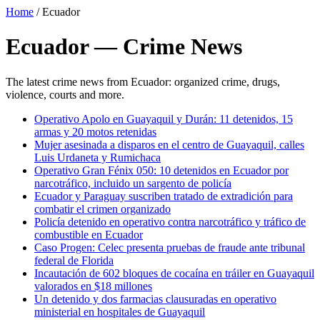
Home
/
Ecuador
Ecuador — Crime News
The latest crime news from Ecuador: organized crime, drugs,
violence, courts and more.
Operativo Apolo en Guayaquil y Durán: 11 detenidos, 15
armas y 20 motos retenidas
Mujer asesinada a disparos en el centro de Guayaquil, calles
Luis Urdaneta y Rumichaca
Operativo Gran Fénix 050: 10 detenidos en Ecuador por
narcotráfico, incluido un sargento de policía
Ecuador y Paraguay suscriben tratado de extradición para
combatir el crimen organizado
Policía detenido en operativo contra narcotráfico y tráfico de
combustible en Ecuador
Caso Progen: Celec presenta pruebas de fraude ante tribunal
federal de Florida
Incautación de 602 bloques de cocaína en tráiler en Guayaquil
valorados en $18 millones
Un detenido y dos farmacias clausuradas en operativo
ministerial en hospitales de Guayaquil