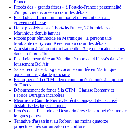
France
Procès des « grands frères » à Fort-de-France : personnalité
d'un policier décorée au cœur des débats
Fusillade au Lamentin : un mort et un enfant de 5 ans
grièvement blessé
Deux pistolets saisis à Fort-de-France, 27 homicides en
Martinique depuis janvier
Procès pour féminicide en Martinique : la personnalité
troublante de Sylvain Kereneur au cœur des débats
Arrestation à l'aéroport du Lamentin : 3 kg de cocaïne cachés
dans un faux plâtre
Fusillade meurtrière au Vauclin : 2 morts et 4 blessés dans le
lotissement Bel Air
Saisie record de 43 kg de cocaïne annulée en Martinique
après une irrégularité judiciaire
Escroquerie à la CTM : deux condamnés écroués à la prison
de Ducos
Détournement de fonds à la CTM : Clarisse Romany et
Fabrice Duragrin incarcérés
Meurtre de Camille Pierre : le récit changeant de l'accusé
déstabilise les juges en appel
Procès de la fusillade de Desmarinières : le parquet réclame de
longues peines
Tentative d'assassinat au Robert : au moins quatorze
projectiles tirés sur un salon de coiffure