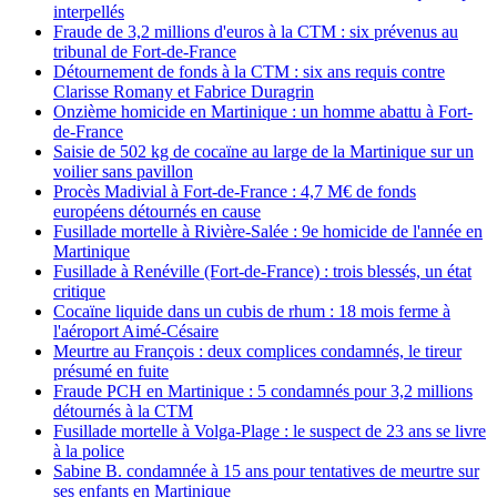
interpellés
Fraude de 3,2 millions d'euros à la CTM : six prévenus au
tribunal de Fort-de-France
Détournement de fonds à la CTM : six ans requis contre
Clarisse Romany et Fabrice Duragrin
Onzième homicide en Martinique : un homme abattu à Fort-
de-France
Saisie de 502 kg de cocaïne au large de la Martinique sur un
voilier sans pavillon
Procès Madivial à Fort-de-France : 4,7 M€ de fonds
européens détournés en cause
Fusillade mortelle à Rivière-Salée : 9e homicide de l'année en
Martinique
Fusillade à Renéville (Fort-de-France) : trois blessés, un état
critique
Cocaïne liquide dans un cubis de rhum : 18 mois ferme à
l'aéroport Aimé-Césaire
Meurtre au François : deux complices condamnés, le tireur
présumé en fuite
Fraude PCH en Martinique : 5 condamnés pour 3,2 millions
détournés à la CTM
Fusillade mortelle à Volga-Plage : le suspect de 23 ans se livre
à la police
Sabine B. condamnée à 15 ans pour tentatives de meurtre sur
ses enfants en Martinique