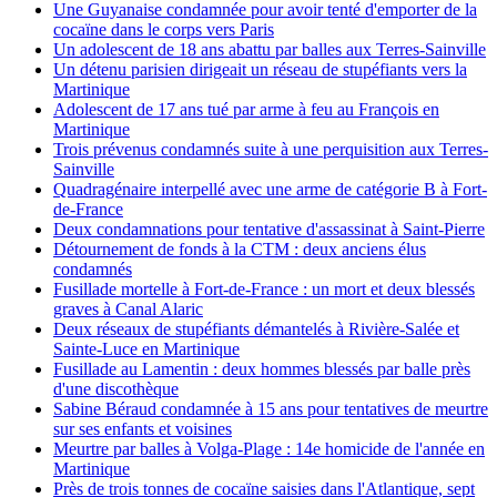
Une Guyanaise condamnée pour avoir tenté d'emporter de la
cocaïne dans le corps vers Paris
Un adolescent de 18 ans abattu par balles aux Terres-Sainville
Un détenu parisien dirigeait un réseau de stupéfiants vers la
Martinique
Adolescent de 17 ans tué par arme à feu au François en
Martinique
Trois prévenus condamnés suite à une perquisition aux Terres-
Sainville
Quadragénaire interpellé avec une arme de catégorie B à Fort-
de-France
Deux condamnations pour tentative d'assassinat à Saint-Pierre
Détournement de fonds à la CTM : deux anciens élus
condamnés
Fusillade mortelle à Fort-de-France : un mort et deux blessés
graves à Canal Alaric
Deux réseaux de stupéfiants démantelés à Rivière-Salée et
Sainte-Luce en Martinique
Fusillade au Lamentin : deux hommes blessés par balle près
d'une discothèque
Sabine Béraud condamnée à 15 ans pour tentatives de meurtre
sur ses enfants et voisines
Meurtre par balles à Volga-Plage : 14e homicide de l'année en
Martinique
Près de trois tonnes de cocaïne saisies dans l'Atlantique, sept