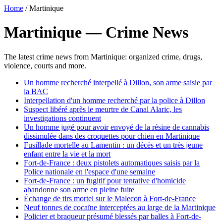
Home
/
Martinique
Martinique — Crime News
The latest crime news from Martinique: organized crime, drugs,
violence, courts and more.
Un homme recherché interpellé à Dillon, son arme saisie par
la BAC
Interpellation d'un homme recherché par la police à Dillon
Suspect libéré après le meurtre de Canal Alaric, les
investigations continuent
Un homme jugé pour avoir envoyé de la résine de cannabis
dissimulée dans des croquettes pour chien en Martinique
Fusillade mortelle au Lamentin : un décès et un très jeune
enfant entre la vie et la mort
Fort-de-France : deux pistolets automatiques saisis par la
Police nationale en l'espace d'une semaine
Fort-de-France : un fugitif pour tentative d'homicide
abandonne son arme en pleine fuite
Échange de tirs mortel sur le Malecon à Fort-de-France
Neuf tonnes de cocaïne interceptées au large de la Martinique
Policier et braqueur présumé blessés par balles à Fort-de-