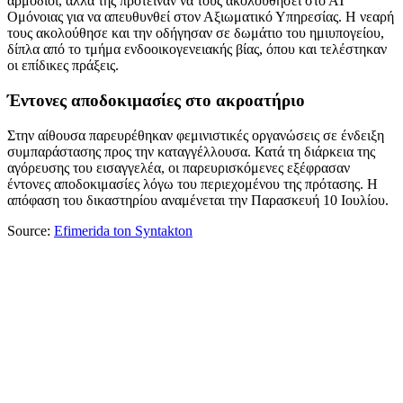
αρμόδιοι, αλλά της πρότειναν να τους ακολουθήσει στο ΑΤ
Ομόνοιας για να απευθυνθεί στον Αξιωματικό Υπηρεσίας. Η νεαρή
τους ακολούθησε και την οδήγησαν σε δωμάτιο του ημιυπογείου,
δίπλα από το τμήμα ενδοοικογενειακής βίας, όπου και τελέστηκαν
οι επίδικες πράξεις.
Έντονες αποδοκιμασίες στο ακροατήριο
Στην αίθουσα παρευρέθηκαν φεμινιστικές οργανώσεις σε ένδειξη
συμπαράστασης προς την καταγγέλλουσα. Κατά τη διάρκεια της
αγόρευσης του εισαγγελέα, οι παρευρισκόμενες εξέφρασαν
έντονες αποδοκιμασίες λόγω του περιεχομένου της πρότασης. Η
απόφαση του δικαστηρίου αναμένεται την Παρασκευή 10 Ιουλίου.
Source:
Efimerida ton Syntakton