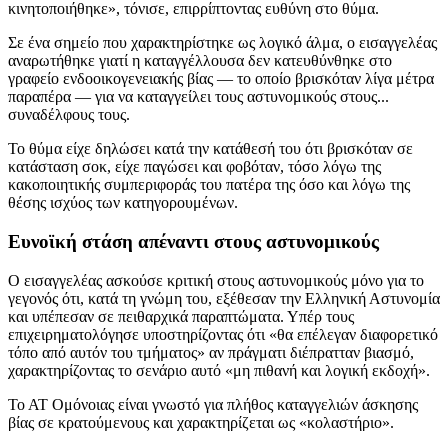
κινητοποιήθηκε», τόνισε, επιρρίπτοντας ευθύνη στο θύμα.
Σε ένα σημείο που χαρακτηρίστηκε ως λογικό άλμα, ο εισαγγελέας
αναρωτήθηκε γιατί η καταγγέλλουσα δεν κατευθύνθηκε στο
γραφείο ενδοοικογενειακής βίας — το οποίο βρισκόταν λίγα μέτρα
παραπέρα — για να καταγγείλει τους αστυνομικούς στους...
συναδέλφους τους.
Το θύμα είχε δηλώσει κατά την κατάθεσή του ότι βρισκόταν σε
κατάσταση σοκ, είχε παγώσει και φοβόταν, τόσο λόγω της
κακοποιητικής συμπεριφοράς του πατέρα της όσο και λόγω της
θέσης ισχύος των κατηγορουμένων.
Ευνοϊκή στάση απέναντι στους αστυνομικούς
Ο εισαγγελέας ασκούσε κριτική στους αστυνομικούς μόνο για το
γεγονός ότι, κατά τη γνώμη του, εξέθεσαν την Ελληνική Αστυνομία
και υπέπεσαν σε πειθαρχικά παραπτώματα. Υπέρ τους
επιχειρηματολόγησε υποστηρίζοντας ότι «θα επέλεγαν διαφορετικό
τόπο από αυτόν του τμήματος» αν πράγματι διέπρατταν βιασμό,
χαρακτηρίζοντας το σενάριο αυτό «μη πιθανή και λογική εκδοχή».
Το ΑΤ Ομόνοιας είναι γνωστό για πλήθος καταγγελιών άσκησης
βίας σε κρατούμενους και χαρακτηρίζεται ως «κολαστήριο».