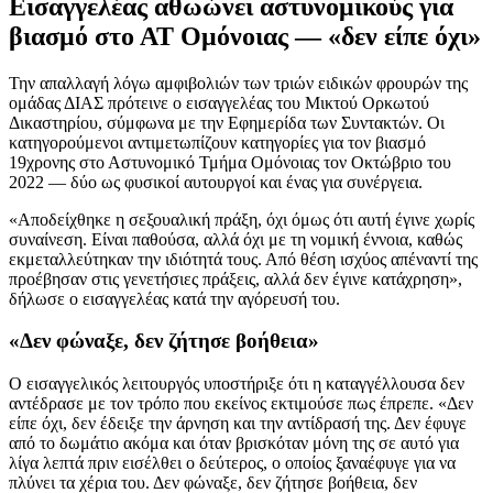
Εισαγγελέας αθωώνει αστυνομικούς για
βιασμό στο ΑΤ Ομόνοιας — «δεν είπε όχι»
Την απαλλαγή λόγω αμφιβολιών των τριών ειδικών φρουρών της
ομάδας ΔΙΑΣ πρότεινε ο εισαγγελέας του Μικτού Ορκωτού
Δικαστηρίου, σύμφωνα με την Εφημερίδα των Συντακτών. Οι
κατηγορούμενοι αντιμετωπίζουν κατηγορίες για τον βιασμό
19χρονης στο Αστυνομικό Τμήμα Ομόνοιας τον Οκτώβριο του
2022 — δύο ως φυσικοί αυτουργοί και ένας για συνέργεια.
«Αποδείχθηκε η σεξουαλική πράξη, όχι όμως ότι αυτή έγινε χωρίς
συναίνεση. Είναι παθούσα, αλλά όχι με τη νομική έννοια, καθώς
εκμεταλλεύτηκαν την ιδιότητά τους. Από θέση ισχύος απέναντί της
προέβησαν στις γενετήσιες πράξεις, αλλά δεν έγινε κατάχρηση»,
δήλωσε ο εισαγγελέας κατά την αγόρευσή του.
«Δεν φώναξε, δεν ζήτησε βοήθεια»
Ο εισαγγελικός λειτουργός υποστήριξε ότι η καταγγέλλουσα δεν
αντέδρασε με τον τρόπο που εκείνος εκτιμούσε πως έπρεπε. «Δεν
είπε όχι, δεν έδειξε την άρνηση και την αντίδρασή της. Δεν έφυγε
από το δωμάτιο ακόμα και όταν βρισκόταν μόνη της σε αυτό για
λίγα λεπτά πριν εισέλθει ο δεύτερος, ο οποίος ξαναέφυγε για να
πλύνει τα χέρια του. Δεν φώναξε, δεν ζήτησε βοήθεια, δεν