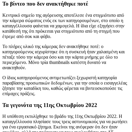
Το βίντεο που δεν ανακτήθηκε ποτέ
Κεντρικό σημείο της αγόρευσης αποτέλεσε ένα στιγμιότυπο από
την κάμερα σώματος ενός εκ των κατηγορουμένων, στο οποίο η
καταγγέλλουσα φαίνεται να χαμογελά. Η ίδια είχε εξηγήσει στην
κατάθεσή της ότι πρόκειται για στιγμιότυπο από τη στιγμή που
έτρεμε από σοκ και φόβο.
Το πλήρες υλικό της κάμερας δεν ανακτήθηκε ποτέ: ο
κατηγορούμενος ισχυρίστηκε ότι η συσκευή ήταν χαλασμένη και
πέταξε τόσο την κάμερα όσο και την κάρτα μνήμης με όλο το
περιεχόμενο. Μόνο τρία thumbnails κατέστη δυνατό να
ανακτηθούν.
Ο ίδιος κατηγορούμενος αντιμετωπίζει ξεχωριστή κατηγορία
παραβίασης προσωπικών δεδομένων, για την οποία ο εισαγγελέας
ζήτησε την καταδίκη του, καθώς φέρεται να βιντεοσκοπούσε τις
επίμαχες πράξεις.
Τα γεγονότα της 11ης Οκτωβρίου 2022
Η υπόθεση εκτυλίχθηκε το βράδυ της 11ης Οκτωβρίου 2022. Η
καταγγέλλουσα πλησίασε τους τρεις αστυνομικούς για να ρωτήσει
για ένα εργασιακό ζήτημα. Εκείνοι της ανέφεραν ότι δεν ήταν