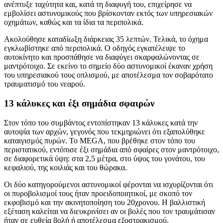
ανέπτυξε ταχύτητα και, κατά τη διαφυγή του, επιχείρησε να
εμβολίσει αστυνομικούς που βρίσκονταν εκτός των υπηρεσιακών
οχημάτων, καθώς και τα ίδια τα περιπολικά.
Ακολούθησε καταδίωξη διάρκειας 35 λεπτών. Τελικά, το όχημα
εγκλωβίστηκε από περιπολικά. Ο οδηγός εγκατέλειψε το
αυτοκίνητο και προσπάθησε να διαφύγει σκαρφαλώνοντας σε
μαντρότοιχο. Σε εκείνο το σημείο δύο αστυνομικοί έκαναν χρήση
του υπηρεσιακού τους οπλισμού, με αποτέλεσμα τον σοβαρότατο
τραυματισμό του νεαρού.
13 κάλυκες και έξι σημάδια σφαιρών
Στον τόπο του συμβάντος εντοπίστηκαν 13 κάλυκες κατά την
αυτοψία των αρχών, γεγονός που τεκμηριώνει ότι εξαπολύθηκε
καταιγισμός πυρών. Το MEGA, που βρέθηκε στον τόπο του
περιστατικού, εντόπισε έξι σημάδια από σφαίρες στον μαντρότοιχο,
σε διαφορετικά ύψη: στα 2,5 μέτρα, στο ύψος του γονάτου, του
κεφαλιού, της κοιλιάς και του θώρακα.
Οι δύο κατηγορούμενοι αστυνομικοί φέρονται να ισχυρίζονται ότι
οι πυροβολισμοί τους ήταν προειδοποιητικοί, με σκοπό τον
εκφοβισμό και την ακινητοποίηση του 20χρονου. Η βαλλιστική
εξέταση καλείται να διευκρινίσει αν οι βολές που τον τραυμάτισαν
ήταν σε ευθεία βολή ή αποτέλεσμα εξοστρακισμού.