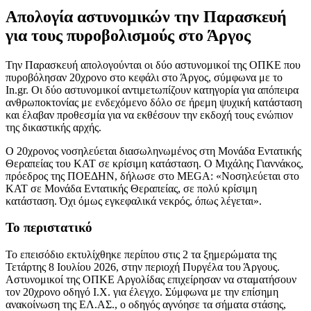
Απολογία αστυνομικών την Παρασκευή
για τους πυροβολισμούς στο Άργος
Την Παρασκευή απολογούνται οι δύο αστυνομικοί της ΟΠΚΕ που
πυροβόλησαν 20χρονο στο κεφάλι στο Άργος, σύμφωνα με το
In.gr. Οι δύο αστυνομικοί αντιμετωπίζουν κατηγορία για απόπειρα
ανθρωποκτονίας με ενδεχόμενο δόλο σε ήρεμη ψυχική κατάσταση
και έλαβαν προθεσμία για να εκθέσουν την εκδοχή τους ενώπιον
της δικαστικής αρχής.
Ο 20χρονος νοσηλεύεται διασωληνωμένος στη Μονάδα Εντατικής
Θεραπείας του ΚΑΤ σε κρίσιμη κατάσταση. Ο Μιχάλης Γιαννάκος,
πρόεδρος της ΠΟΕΔΗΝ, δήλωσε στο MEGA: «Νοσηλεύεται στο
ΚΑΤ σε Μονάδα Εντατικής Θεραπείας, σε πολύ κρίσιμη
κατάσταση. Όχι όμως εγκεφαλικά νεκρός, όπως λέγεται».
Το περιστατικό
Το επεισόδιο εκτυλίχθηκε περίπου στις 2 τα ξημερώματα της
Τετάρτης 8 Ιουλίου 2026, στην περιοχή Πυργέλα του Άργους.
Αστυνομικοί της ΟΠΚΕ Αργολίδας επιχείρησαν να σταματήσουν
τον 20χρονο οδηγό Ι.Χ. για έλεγχο. Σύμφωνα με την επίσημη
ανακοίνωση της ΕΛ.ΑΣ., ο οδηγός αγνόησε τα σήματα στάσης,