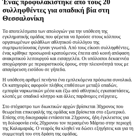
Ένας προφυλακίστηκε από τους 20
συλληφθέντες για οπαδική βία στη
Θεσσαλονίκη
Τα αποτελέσματα των απολογιών για την υπόθεση της
εγκληματικής ομάδας που φέρεται να δρούσε στους κόλπους
οργανωμένων φιλάθλων αθλητικού συλλόγου της
συμπρωτεύουσας έγιναν γνωστά. Από τους είκοσι συλληφθέντες,
ένας κρίθηκε προσωρινά κρατούμενος έπειτα από κοινή απόφαση
ανακριτικού λειτουργού και εισαγγελέα. Οι υπόλοιποι δεκαεννέα
αποχώρησαν με περιοριστικούς όρους, στην πλειονότητά τους με
απαγόρευση εισόδου σε γήπεδα.
Η υπόθεση αριθμεί πενήντα ένα εμπλεκόμενα πρόσωπα συνολικά.
Οι κατηγορίες αφορούν πλήθος επιθέσεων μεταξύ οπαδών,
εμπορία ναρκωτικών μέσα και έξω από αθλητικές εγκαταστάσεις,
κλοπές με οπαδικό κίνητρο και άλλες παράνομες ενέργειες.
Στο στόχαστρο των διωκτικών αρχών βρίσκεται 30χρονος που
θεωρείται επικεφαλής της ομάδας και βρίσκεται στο εξωτερικό.
Επίσης στη δικογραφία εντάσσεται 23χρονος, ήδη έγκλειστος για
τη δολοφονία ενός 20χρονου τον περασμένο Μάρτιο στην περιοχή
της Καλαμαριάς. Ο νεαρός θα κληθεί να δώσει εξηγήσεις και για τη
συμμετοχή του στη δράση της ομάδας.